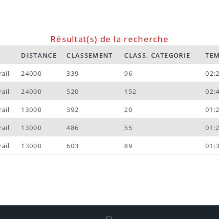
Résultat(s) de la recherche
DISTANCE
CLASSEMENT
CLASS. CATEGORIE
TE
ail
24000
339
96
02:
ail
24000
520
152
02:
ail
13000
392
20
01:
ail
13000
486
55
01:
ail
13000
603
89
01: