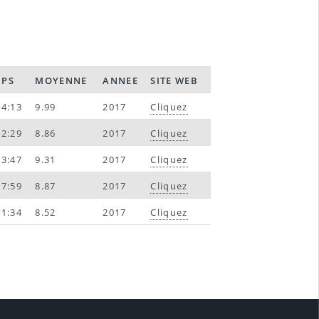
MPS
MOYENNE
ANNEE
SITE WEB
24:13
9.99
2017
Cliquez
42:29
8.86
2017
Cliquez
23:47
9.31
2017
Cliquez
27:59
8.87
2017
Cliquez
31:34
8.52
2017
Cliquez