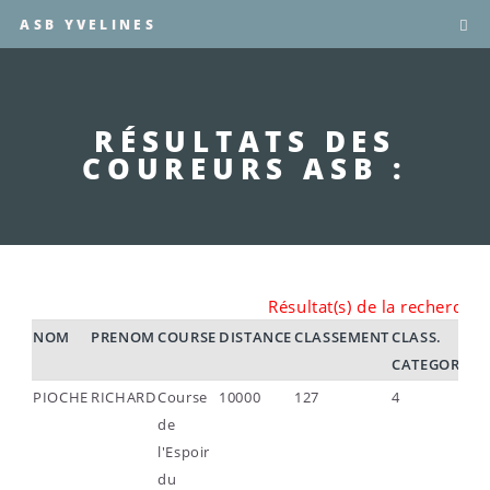
ASB YVELINES
RÉSULTATS DES
COUREURS ASB :
Résultat(s) de la recherche
NOM
PRENOM
COURSE
DISTANCE
CLASSEMENT
CLASS.
T
CATEGORIE
PIOCHE
RICHARD
Course
10000
127
4
00
de
l'Espoir
du