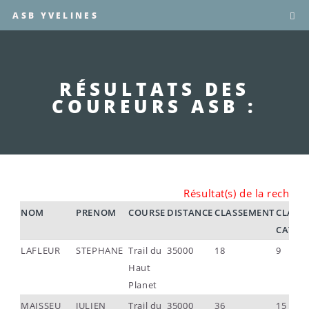
ASB YVELINES
RÉSULTATS DES
COUREURS ASB :
Résultat(s) de la recherc
NOM
PRENOM
COURSE
DISTANCE
CLASSEMENT
CLASS.
CATEG
LAFLEUR
STEPHANE
Trail du
35000
18
9
Haut
Planet
MAISSEU
JULIEN
Trail du
35000
36
15