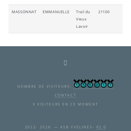
MASSONNAT
EMMANUELLE
Trail du
21100
218
Vieux
Lavoir
NOMBRE DE VISITEURS:
CONTACT
9 VISITEURS EN CE MOMENT
2022- 2026 — ASB YVELINES-
V2.0