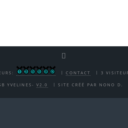
EURS:
CONTACT
3 VISITE
SB YVELINES-
V2.0
SITE CRÉÉ PAR NONO D.