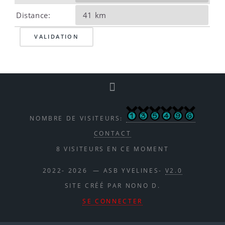
Distance:
NOMBRE DE VISITEURS:
CONTACT
8 VISITEURS EN CE MOMENT
2022- 2026 — ASB YVELINES-
V2.0
SITE CRÉÉ PAR NONO D.
SE CONNECTER